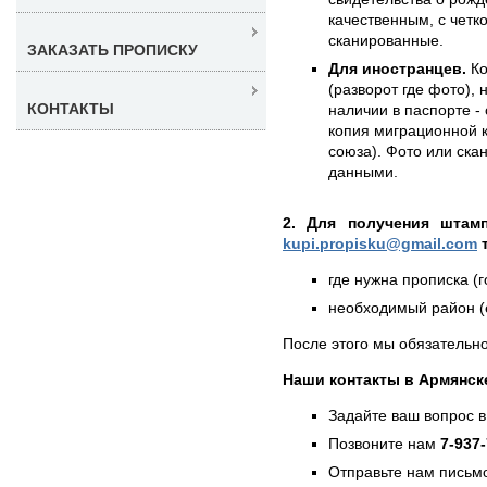
качественным, с чет
сканированные.
ЗАКАЗАТЬ ПРОПИСКУ
Для иностранцев.
Ко
(разворот где фото),
КОНТАКТЫ
наличии в паспорте - 
копия миграционной 
союза). Фото или ска
данными.
2. Для получения штам
kupi.propisku@gmail.com
т
где нужна прописка (г
необходимый район (е
После этого мы обязательно
Наши контакты в Армянск
Задайте ваш вопрос в
Позвоните нам
7-937
Отправьте нам письмо